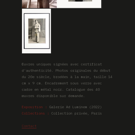
Œuvres uniques signées avec certificat
d'authenticité. Photos originales du début
du 20e siècle, brodées à la main, taille 14
cm x 9 cm. Encadrement sous verre avec
cadre en métal noir. Catalogue des 40
œuvres disponible sur demande.
Exposition :
Galerie Ad Luminem (2022)
Collections :
Collection privée, Paris
Contact