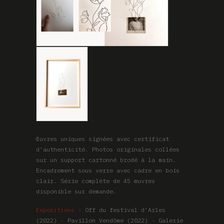
Œuvres uniques signées avec certificat
d'authenticité. Photos originales collées
sur un support cartonné brodé à la main.
Encadrement sous verre avec cadre en bois
clair. Série complète de 45 œuvres
disponible sur demande.
Expositions :
Off du festival d'Arles
(2022) · Pavillon Vendôme (2022) · Galerie