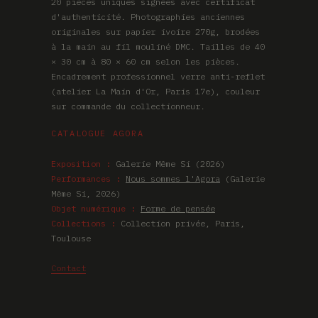
20 pièces uniques signées avec certificat
d'authenticité. Photographies anciennes
originales sur papier ivoire 270g, brodées
à la main au fil mouliné DMC. Tailles de 40
× 30 cm à 80 × 60 cm selon les pièces.
Encadrement professionnel verre anti-reflet
(atelier La Main d'Or, Paris 17e), couleur
sur commande du collectionneur.
CATALOGUE AGORA
Exposition :
Galerie Même Si (2026)
Performances :
Nous sommes l'Agora
(Galerie
Même Si, 2026)
Objet numérique :
Forme de pensée
Collections :
Collection privée, Paris,
Toulouse
Contact