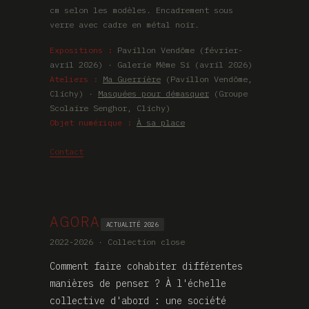
cm selon les modèles. Encadrement sous
verre avec cadre en métal noir.
Expositions :
Pavillon Vendôme (février-
avril 2026) · Galerie Même Si (avril 2026)
Ateliers :
Ma Guerrière
(Pavillon Vendôme,
Clichy) ·
Masquées pour démasquer
(Groupe
Scolaire Senghor, Clichy)
Objet numérique :
À sa place
Contact
AGORA
ACTUALITÉ 2026
2022-2026 · Collection close
Comment faire cohabiter différentes
manières de penser ? À l'échelle
collective d'abord : une société